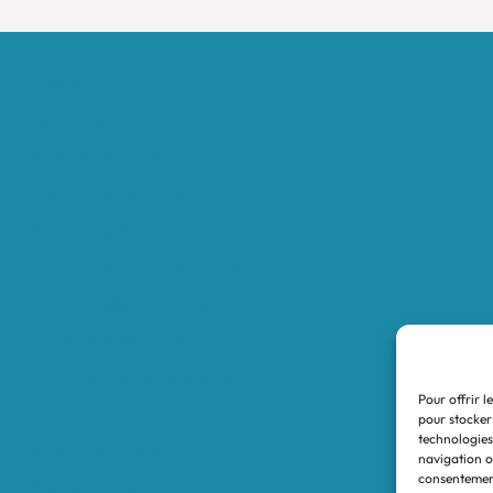
Accueil
Boutique
Nos réalisations
Demande de devis
Protocole NWC
Calculateur automatique
Convertisseur Oligos
Qui sommes-nous
Valeurs et engagements
Pour offrir l
Contact
pour stocker
technologies
Nos revendeurs
navigation ou
consentement
Mon compte