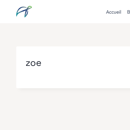
Aller
au
Accueil
B
contenu
zoe