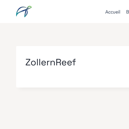
Aller
au
Accueil
B
contenu
ZollernReef