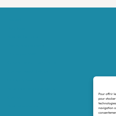
Accueil
Boutique
Nos réalisations
Demande de devis
Protocole NWC
Calculateur automatique
Convertisseur Oligos
Qui sommes-nous
Valeurs et engagements
Pour offrir l
Contact
pour stocker
technologies
Nos revendeurs
navigation ou
consentement
Mon compte