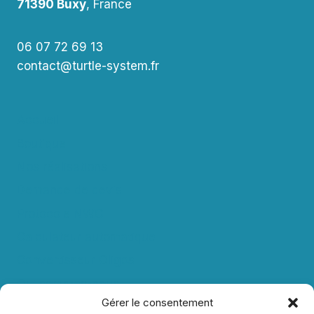
71390 Buxy
, France
06 07 72 69 13
contact@turtle-system.fr
Accueil
Boutique
Nos réalisations
Demande de devis
Protocole NWC
Calculateur automatique
Convertisseur Oligos
Qui sommes-nous
Gérer le consentement
Valeurs et engagements