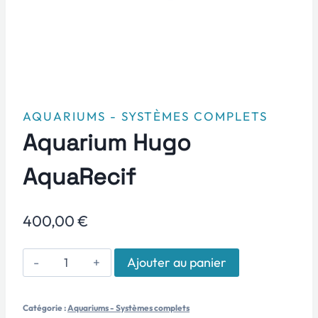
AQUARIUMS - SYSTÈMES COMPLETS
Aquarium Hugo
AquaRecif
400,00
€
quantité
Ajouter au panier
de
Aquarium
Catégorie :
Aquariums - Systèmes complets
Hugo