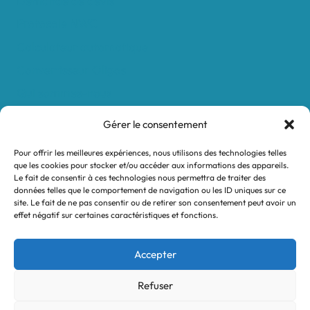
Demande de devis
Protocole NWC
Calculateur automatique
Convertisseur Oligos
Qui sommes-nous
Valeurs et engagements
Gérer le consentement
Contact
Pour offrir les meilleures expériences, nous utilisons des technologies telles
Nos revendeurs
que les cookies pour stocker et/ou accéder aux informations des appareils.
Le fait de consentir à ces technologies nous permettra de traiter des
Mon compte
données telles que le comportement de navigation ou les ID uniques sur ce
site. Le fait de ne pas consentir ou de retirer son consentement peut avoir un
effet négatif sur certaines caractéristiques et fonctions.
Mentions légales
Conditions générales de vente
Accepter
Politique de confidentialité
Refuser