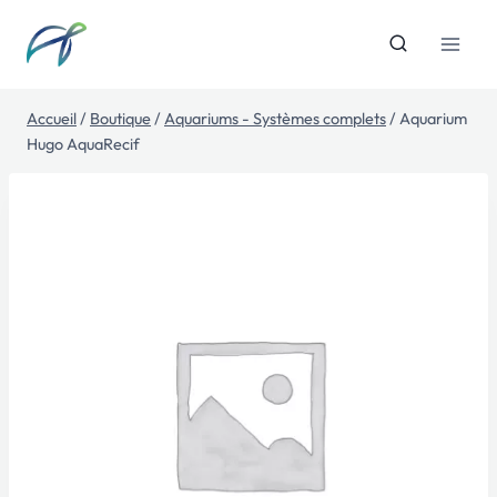
Aller
au
contenu
Accueil
/
Boutique
/
Aquariums - Systèmes complets
/
Aquarium
Hugo AquaRecif