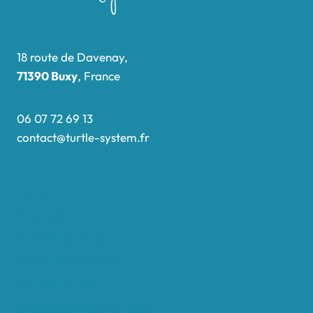
18 route de Davenay,
71390 Buxy
, France
06 07 72 69 13
contact@turtle-system.fr
Accueil
Boutique
Nos réalisations
Demande de devis
Protocole NWC
Calculateur automatique