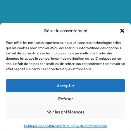
Convertisseur Oligos
Qui sommes-nous
Valeurs et engagements
Gérer le consentement
Contact
Pour offrir les meilleures expériences, nous utilisons des technologies telles
Nos revendeurs
que les cookies pour stocker et/ou accéder aux informations des appareils.
Le fait de consentir à ces technologies nous permettra de traiter des
Mon compte
données telles que le comportement de navigation ou les ID uniques sur ce
site. Le fait de ne pas consentir ou de retirer son consentement peut avoir un
effet négatif sur certaines caractéristiques et fonctions.
Mentions légales
Conditions générales de vente
Accepter
Politique de confidentialité
Refuser
Voir les préférences
© 2026 Turtle System
Politique de confidentialité
Politique de confidentialité