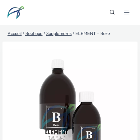
Aller
au
contenu
Accueil
/
Boutique
/
Suppléments
/
ELEMENT – Bore