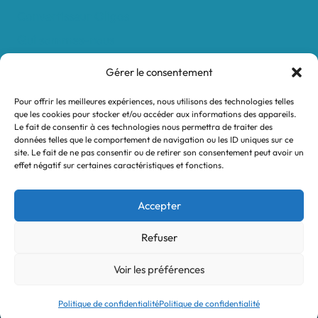
Convertisseur Oligos
Qui sommes-nous
Valeurs et engagements
Gérer le consentement
Contact
Pour offrir les meilleures expériences, nous utilisons des technologies telles
Nos revendeurs
que les cookies pour stocker et/ou accéder aux informations des appareils.
Le fait de consentir à ces technologies nous permettra de traiter des
Mon compte
données telles que le comportement de navigation ou les ID uniques sur ce
site. Le fait de ne pas consentir ou de retirer son consentement peut avoir un
effet négatif sur certaines caractéristiques et fonctions.
Mentions légales
Conditions générales de vente
Accepter
Politique de confidentialité
Refuser
Voir les préférences
© 2026 Turtle System
Politique de confidentialité
Politique de confidentialité