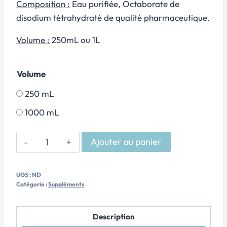
Composition :
Eau purifiée, Octaborate de
disodium tétrahydraté de qualité pharmaceutique.
Volume :
250mL ou 1L
Volume
250 mL
1000 mL
quantité
Ajouter au panier
de
ELEMENT
UGS :
ND
-
Catégorie :
Suppléments
Bore
Description