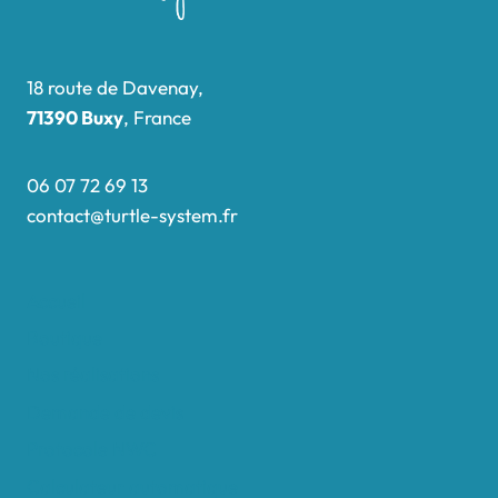
18 route de Davenay,
71390 Buxy
, France
06 07 72 69 13
contact@turtle-system.fr
Accueil
Boutique
Nos réalisations
Demande de devis
Protocole NWC
Calculateur automatique