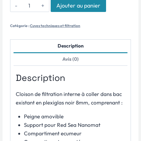
quantité
Ajouter au panier
de
Filtration
Catégorie :
Cuves techniques et filtration
interne
Gautier
Fouin
Description
Avis (0)
Description
Cloison de filtration interne à coller dans bac
existant en plexiglas noir 8mm, comprenant :
Peigne amovible
Support pour Red Sea Nanomat
Compartiment ecumeur