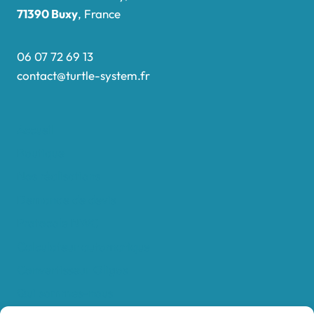
71390 Buxy
, France
06 07 72 69 13
contact@turtle-system.fr
Accueil
Boutique
Nos réalisations
Demande de devis
Protocole NWC
Calculateur automatique
Convertisseur Oligos
Qui sommes-nous