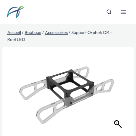
Aller
au
contenu
Accueil
/
Boutique
/
Accessoires
/
Support Orphek OR –
ReefLED