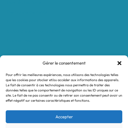
Nos réalisations
Demande de devis
Protocole NWC
Calculateur automatique
Convertisseur Oligos
Qui sommes-nous
Valeurs et engagements
Gérer le consentement
Contact
Pour offrir les meilleures expériences, nous utilisons des technologies telles
Nos revendeurs
que les cookies pour stocker et/ou accéder aux informations des appareils.
Le fait de consentir à ces technologies nous permettra de traiter des
Mon compte
données telles que le comportement de navigation ou les ID uniques sur ce
site. Le fait de ne pas consentir ou de retirer son consentement peut avoir un
effet négatif sur certaines caractéristiques et fonctions.
Mentions légales
Conditions générales de vente
Accepter
Politique de confidentialité