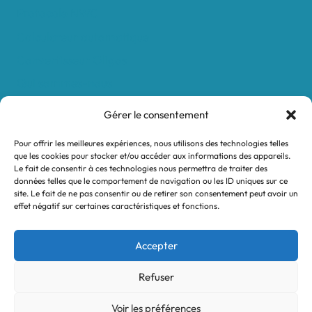
Protocole NWC
Calculateur automatique
Convertisseur Oligos
Qui sommes-nous
Valeurs et engagements
Gérer le consentement
Contact
Pour offrir les meilleures expériences, nous utilisons des technologies telles
Nos revendeurs
que les cookies pour stocker et/ou accéder aux informations des appareils.
Le fait de consentir à ces technologies nous permettra de traiter des
Mon compte
données telles que le comportement de navigation ou les ID uniques sur ce
site. Le fait de ne pas consentir ou de retirer son consentement peut avoir un
effet négatif sur certaines caractéristiques et fonctions.
Mentions légales
Conditions générales de vente
Accepter
Politique de confidentialité
Refuser
Voir les préférences