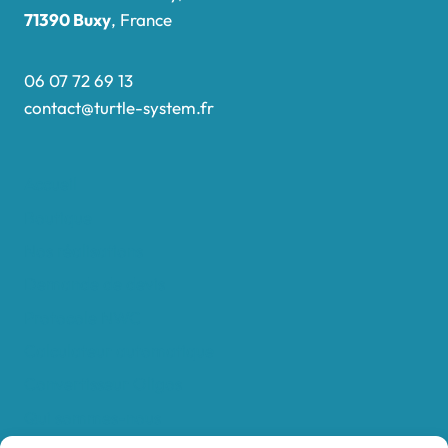
71390 Buxy
, France
06 07 72 69 13
contact@turtle-system.fr
Accueil
Boutique
Nos réalisations
Demande de devis
Protocole NWC
Calculateur automatique
Convertisseur Oligos
Qui sommes-nous