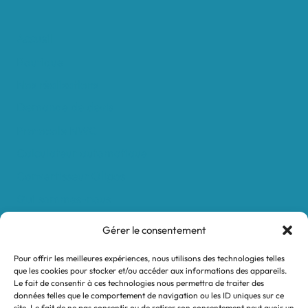
Accueil
Boutique
Nos réalisations
Demande de devis
Protocole NWC
Calculateur automatique
Convertisseur Oligos
Qui sommes-nous
Valeurs et engagements
Gérer le consentement
Contact
Pour offrir les meilleures expériences, nous utilisons des technologies telles
Nos revendeurs
que les cookies pour stocker et/ou accéder aux informations des appareils.
Le fait de consentir à ces technologies nous permettra de traiter des
Mon compte
données telles que le comportement de navigation ou les ID uniques sur ce
site. Le fait de ne pas consentir ou de retirer son consentement peut avoir un