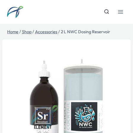
Skip
to
content
Home
/
Shop
/
Accessories
/
2 L NWC Dosing Reservoir