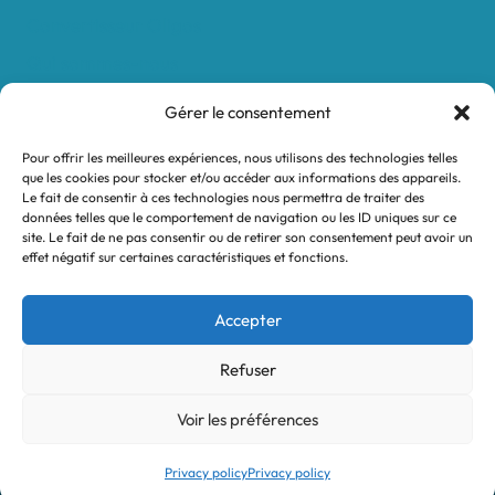
Convertisseur Oligos
Qui sommes-nous
Valeurs et engagements
Gérer le consentement
Contact
Pour offrir les meilleures expériences, nous utilisons des technologies telles
Nos revendeurs
que les cookies pour stocker et/ou accéder aux informations des appareils.
Le fait de consentir à ces technologies nous permettra de traiter des
Mon compte
données telles que le comportement de navigation ou les ID uniques sur ce
site. Le fait de ne pas consentir ou de retirer son consentement peut avoir un
effet négatif sur certaines caractéristiques et fonctions.
Legal notices
Terms and Conditions
Accepter
Privacy policy
Refuser
Voir les préférences
© 2026 Turtle System
Privacy policy
Privacy policy