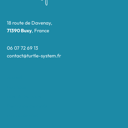
18 route de Davenay,
71390 Buxy
, France
06 07 72 69 13
contact@turtle-system.fr
Accueil
Boutique
Nos réalisations
Demande de devis
Protocole NWC
Calculateur automatique